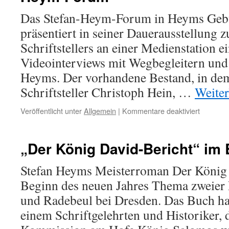
Roman
„Collin“
Das Stefan-Heym-Forum in Heyms Gebu
präsentiert in seiner Dauerausstellung
Schriftstellers an einer Medienstation e
Videointerviews mit Wegbegleitern und
Heyms. Der vorhandene Bestand, in de
Schriftsteller Christoph Hein, …
Weite
für
Veröffentlicht unter
Allgemein
|
Kommentare deaktiviert
Zehn
neue
Zeitzeug
„Der König David-Bericht“ im 
Interview
im
Stefan Heyms Meisterroman Der König D
Stefan-
Beginn des neuen Jahres Thema zweier 
Heym-
Forum
und Radebeul bei Dresden. Das Buch ha
einem Schriftgelehrten und Historiker, 