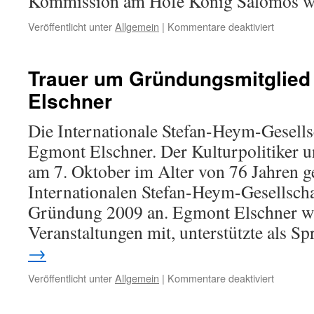
Kommission am Hofe König Salomos 
für
Veröffentlicht unter
Allgemein
|
Kommentare deaktiviert
„Der
König
David-
Trauer um Gründungsmitglie
Bericht“
Elschner
im
Blickpun
Die Internationale Stefan-Heym-Gesells
Egmont Elschner. Der Kulturpolitiker u
am 7. Oktober im Alter von 76 Jahren g
Internationalen Stefan-Heym-Gesellschaf
Gründung 2009 an. Egmont Elschner wi
Veranstaltungen mit, unterstützte als 
→
für
Veröffentlicht unter
Allgemein
|
Kommentare deaktiviert
Trauer
um