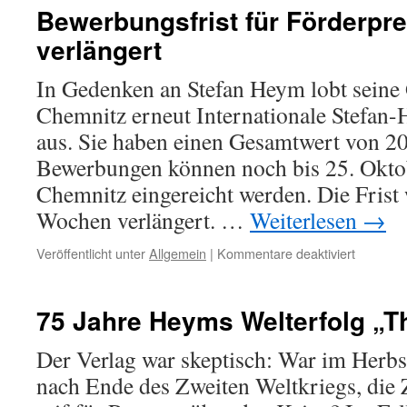
Gründung
Bewerbungsfrist für Förderpre
Egmont
verlängert
Elschner
In Gedenken an Stefan Heym lobt seine 
Chemnitz erneut Internationale Stefan
aus. Sie haben einen Gesamtwert von 2
Bewerbungen können noch bis 25. Oktob
Chemnitz eingereicht werden. Die Fris
Wochen verlängert. …
Weiterlesen
→
für
Veröffentlicht unter
Allgemein
|
Kommentare deaktiviert
Bewerbun
für
Förderpr
75 Jahre Heyms Welterfolg „T
bis
Oktober
Der Verlag war skeptisch: War im Herbst
verlänger
nach Ende des Zweiten Weltkriegs, die Z