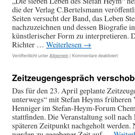
„Die sieben Leben des Stefan Heym“ hei
die der Verlag C.Bertelsmann veröffentl
Seiten versucht der Band, das Leben S
nachzuzeichnen und dessen Biografie i
künstlerischer Form zu interpretieren. 
Richter …
Weiterlesen
→
für
Veröffentlicht unter
Allgemein
|
Kommentare deaktiviert
Neuersch
Graphic
Novel
Zeitzeugengespräch verscho
über
das
Das für den 23. April geplante Zeitze
Leben
unterwegs“ mit Stefan Heyms früheren 
Stefan
Heyms
Henniger im Stefan-Heym-Forum Chemn
stattfinden. Die Veranstaltung soll nac
späteren Zeitpunkt nachgeholt werden.
werden zu gegebener Zeit auf …
Weiter