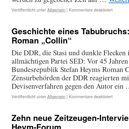
für
Veröffentlicht unter
Allgemein
|
Kommentare deaktiviert
Zeitzeug
verscho
Geschichte eines Tabubruchs
Roman „Collin“
Die DDR, die Stasi und dunkle Flecken 
allmächtigen Partei SED: Vor 45 Jahren 
Bundesrepublik Stefan Heyms Roman Co
Zensurbehörden der DDR reagierten mit 
Devisenverfahren gegen den Autor ein
für
Veröffentlicht unter
Allgemein
|
Kommentare deaktiviert
Geschich
eines
Tabubruc
Zehn neue Zeitzeugen-Intervie
Stefan
Heym-Forum
Heyms