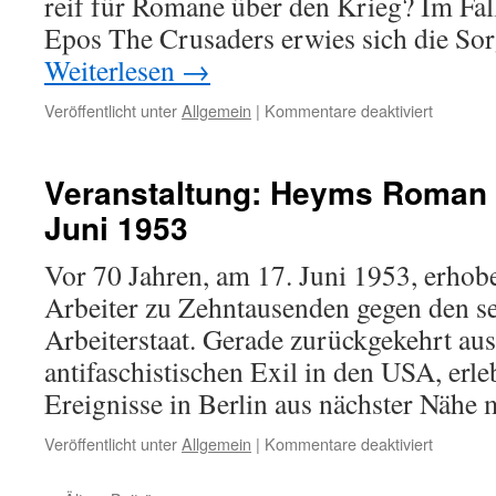
reif für Romane über den Krieg? Im Fa
Epos The Crusaders erwies sich die Sorg
Weiterlesen
→
für
Veröffentlicht unter
Allgemein
|
Kommentare deaktiviert
75
Jahre
Heyms
Veranstaltung: Heyms Roman 
Welterfo
Juni 1953
„The
Crusader
Vor 70 Jahren, am 17. Juni 1953, erhob
Arbeiter zu Zehntausenden gegen den se
Arbeiterstaat. Gerade zurückgekehrt au
antifaschistischen Exil in den USA, erl
Ereignisse in Berlin aus nächster Nähe
für
Veröffentlicht unter
Allgemein
|
Kommentare deaktiviert
Veransta
Heyms