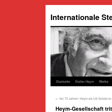
Zum
Inhalt
Internationale S
springen
Startseite
Stefan Heym
Werke
←
Vor 70 Jahren: Heym als US-Soldat an 
Heym-Gesellschaft tri