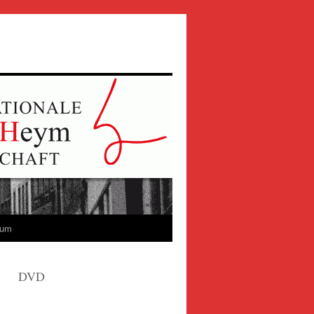
sum
DVD