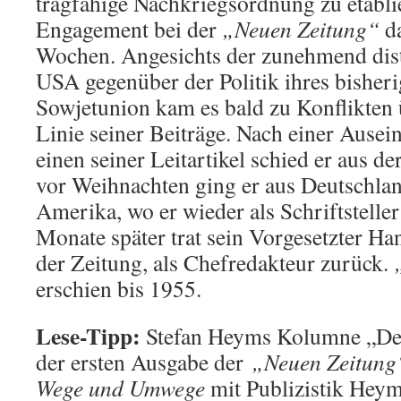
tragfähige Nachkriegsordnung zu etabl
Engagement bei der
„
Neuen Zeitung“
da
Wochen. Angesichts der zunehmend dist
USA gegenüber der Politik ihres bisher
Sowjetunion kam es bald zu Konflikten ü
Linie seiner Beiträge. Nach einer Ause
einen seiner Leitartikel schied er aus d
vor Weihnachten ging er aus Deutschla
Amerika, wo er wieder als Schriftsteller
Monate später trat sein Vorgesetzter H
der Zeitung, als Chefredakteur zurück.
erschien bis 1955.
Lese-Tipp:
Stefan Heyms Kolumne „Der
der ersten Ausgabe der
„
Neuen Zeitung
Wege und Umwege
mit Publizistik Heym