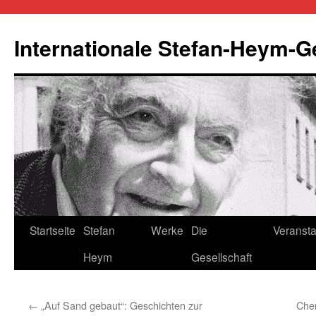
Zum
Inhalt
Internationale Stefan-Heym-G
springen
Startseite
Stefan
Werke
Die
Veransta
Heym
Gesellschaft
←
„Auf Sand gebaut“: Geschichten zur
Chem