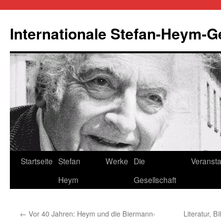
Zum
Inhalt
Internationale Stefan-Heym-G
springen
Startseite
Stefan
Werke
Die
Veransta
Heym
Gesellschaft
←
Vor 40 Jahren: Heym und die Biermann-
Literatur, 