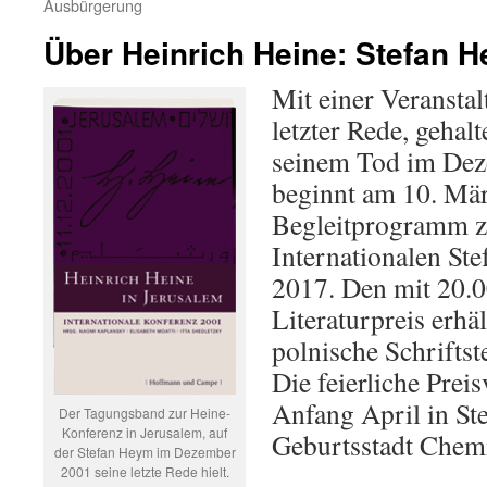
Ausbürgerung
Über Heinrich Heine: Stefan H
Mit einer Veransta
letzter Rede, gehal
seinem Tod im Deze
beginnt am 10. Mär
Begleitprogramm z
Internationalen St
2017. Den mit 20.0
Literaturpreis erhäl
polnische Schriftst
Die feierliche Preis
Anfang April in S
Der Tagungsband zur Heine-
Konferenz in Jerusalem, auf
Geburtsstadt Chemn
der Stefan Heym im Dezember
2001 seine letzte Rede hielt.