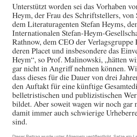
Unterstützt worden sei das Vorhaben v
Heym, der Frau des Schriftstellers, von 
dem Literaturagenten Stefan Heyms, de
Internationalen Stefan-Heym-Gesellsch
Rathnow, dem CEO der Verlagsgruppe
deren Placet und insbesondere das Einv
Heym“, so Prof. Malinowski, „hätten wir
gar nicht in Angriff nehmen können. Wir
dass dieses für die Dauer von drei Jahr
den Auftakt für eine künftige Gesamtedi
belletristischen und publizistischen W
bildet. Aber soweit wagen wir noch gar 
damit immer auch schwierige Urheberr
sind.
Dieser Beitrag wurde unter
Allgemein
veröffentlicht. Setze ein 