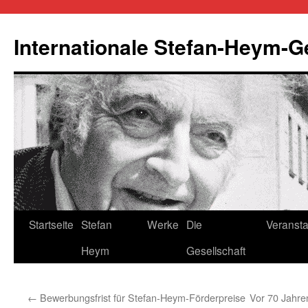
Zum
Inhalt
Internationale Stefan-Heym-G
springen
Startseite
Stefan
Werke
Die
Veransta
Heym
Gesellschaft
←
Bewerbungsfrist für Stefan-Heym-Förderpreise
Vor 70 Jahre