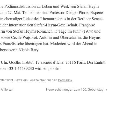
ne Podiumsdiskussion zu Leben und Werk von Stefan Heym
is am 27. Mai. Teilnehmer sind Professor Dietger Pforte, Experte
r, ehemaliger Leiter des Literaturreferats in der Berliner Senats-
 der Internationalen Stefan-Heym-Gesellschaft, Françoise
zerin von Stefan Heyms Romanen „5 Tage im Juni“ (1974) und
 sowie Cécile Wajsbrot, Autorin und Übersetzerin, die Heyms
 Französische übertragen hat. Moderiert wird der Abend in
ersetzerin Nicole Bary.
hr, Goethe-Institut, 17 avenue d’Iéna, 75116 Paris. Der Eintritt
elefon +33 1 44439230 wird empfohlen.
ffentlicht. Setze ein Lesezeichen für den
Permalink
.
Alliierten
Neuerscheinungen zum 100. Geburtstag
→