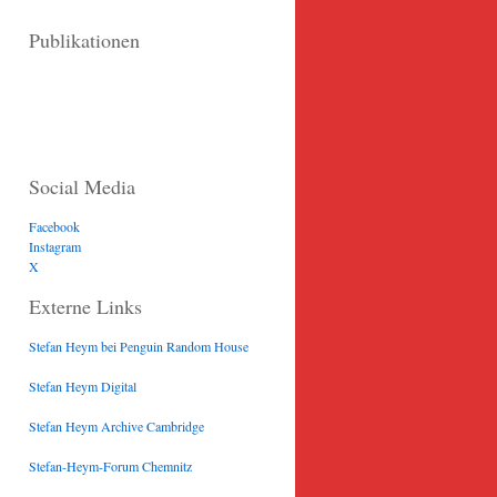
Publikationen
Social Media
Facebook
Instagram
X
Externe Links
Stefan Heym bei Penguin Random House
Stefan Heym Digital
Stefan Heym Archive Cambridge
Stefan-Heym-Forum Chemnitz