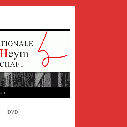
sum
DVD