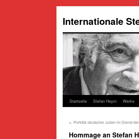
Zum
Inhalt
Internationale S
springen
Startseite
Stefan Heym
Werke
←
Porträts deutscher Juden im Dienst der 
Hommage an Stefan H