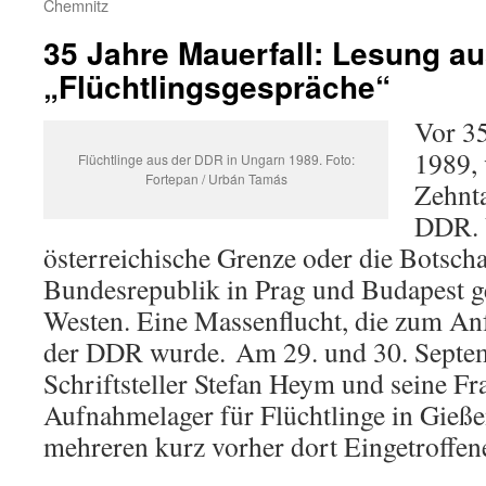
Chemnitz
35 Jahre Mauerfall: Lesung a
„Flüchtlingsgespräche“
Vor 3
1989, 
Flüchtlinge aus der DDR in Ungarn 1989. Foto:
Fortepan / Urbán Tamás
Zehnt
DDR. 
österreichische Grenze oder die Botscha
Bundesrepublik in Prag und Budapest ge
Westen. Eine Massenflucht, die zum A
der DDR wurde. Am 29. und 30. Septem
Schriftsteller Stefan Heym und seine Fr
Aufnahmelager für Flüchtlinge in Gieß
mehreren kurz vorher dort Eingetroffen