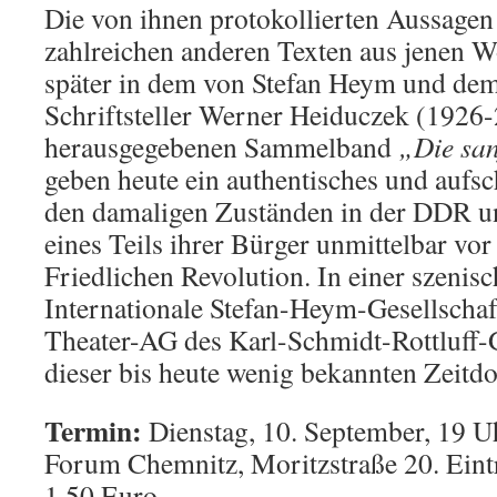
Die von ihnen protokollierten Aussagen
zahlreichen anderen Texten aus jenen
später in dem von Stefan Heym und dem
Schriftsteller Werner Heiduczek (1926
herausgegebenen Sammelband
„Die san
geben heute ein authentisches und aufsc
den damaligen Zuständen in der DDR 
eines Teils ihrer Bürger unmittelbar vo
Friedlichen Revolution. In einer szenisc
Internationale Stefan-Heym-Gesellschaf
Theater-AG des Karl-Schmidt-Rottluf
dieser bis heute wenig bekannten Zeitd
Termin:
Dienstag, 10. September, 19 U
Forum Chemnitz, Moritzstraße 20. Eintr
1,50 Euro.