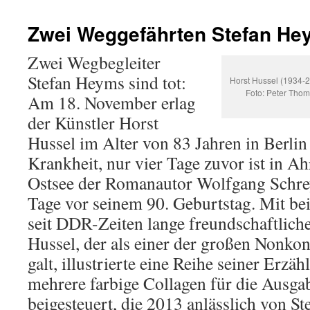
Zwei Weggefährten Stefan He
Zwei Wegbegleiter
Stefan Heyms sind tot:
Horst Hussel (1934-2
Foto: Peter Thom
Am 18. November erlag
der Künstler Horst
Hussel im Alter von 83 Jahren in Berlin
Krankheit, nur vier Tage zuvor ist in A
Ostsee der Romanautor Wolfgang Schre
Tage vor seinem 90. Geburtstag. Mit be
seit DDR-Zeiten lange freundschaftlich
Hussel, der als einer der großen Nonk
galt, illustrierte eine Reihe seiner Erzäh
mehrere farbige Collagen für die Ausg
beigesteuert, die 2013 anlässlich von S