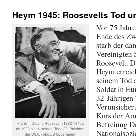
Heym 1945: Roosevelts Tod un
Vor 75 Jahr
Ende des Zwe
starb der da
Vereinigten 
Roosevelt. De
Heym erreich
seinem Tod a
Soldat in Eu
32-Jährigen 
Verunsicher
Kurs der Am
Befreiung D
Franklin Delano Roosevelt (1882-1945),
ab 1933 bis zu seinem Tode 32. Präsident
Nationalsozi
der USA. Foto: US Government