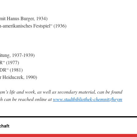
mit Hanus Burger, 1934)
-amerikanisches Festspiel“ (1936)
tung, 1937-1939)
R“ (1977)
DDR“ (1981)
er Heiduczek, 1990)
m’s life and work, as well as secondary material, can be found
ch can be reached online at
www.stadtbibliothek-chemnitz/heym
chaft