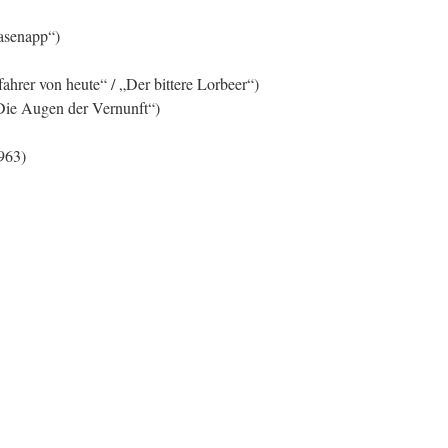
lasenapp“)
ahrer von heute“ / „Der bittere Lorbeer“)
„Die Augen der Vernunft“)
963)